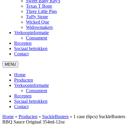
Sweet Baby Ray's
Texas T Bone
Three Little Pigs
Tuffy Stone
Wicked Que
Widowmakers
Verkoopinformatie
Consument
Recepten
Sociaal betrokken
Contact
MENU
Home
Producten
Verkoopinformatie
Consument
Recepten
Sociaal betrokken
Contact
Home
»
Producten
»
SuckleBusters
»
1 case (6pcs) SuckleBusters
BBQ Sauce Original 354ml-12oz