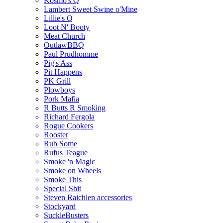
Kosmo's Q
Lambert Sweet Swine o'Mine
Lillie's Q
Loot N' Booty
Meat Church
OutlawBBQ
Paul Prudhomme
Pig's Ass
Pit Happens
PK Grill
Plowboys
Pork Mafia
R Butts R Smoking
Richard Fergola
Rogue Cookers
Rooster
Rub Some
Rufus Teague
Smoke 'n Magic
Smoke on Wheels
Smoke This
Special Shit
Steven Raichlen accessories
Stockyard
SuckleBusters