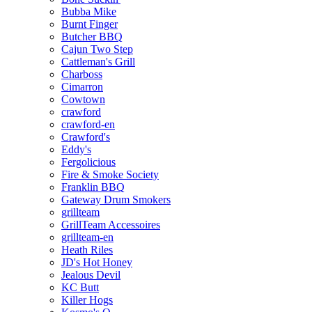
Bubba Mike
Burnt Finger
Butcher BBQ
Cajun Two Step
Cattleman's Grill
Charboss
Cimarron
Cowtown
crawford
crawford-en
Crawford's
Eddy's
Fergolicious
Fire & Smoke Society
Franklin BBQ
Gateway Drum Smokers
grillteam
GrillTeam Accessoires
grillteam-en
Heath Riles
JD's Hot Honey
Jealous Devil
KC Butt
Killer Hogs