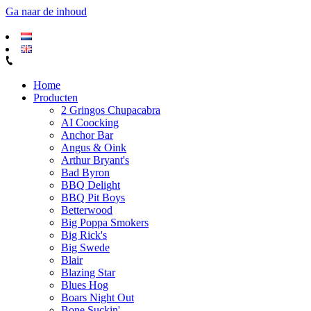
Ga naar de inhoud
Home
Producten
2 Gringos Chupacabra
AI Coocking
Anchor Bar
Angus & Oink
Arthur Bryant's
Bad Byron
BBQ Delight
BBQ Pit Boys
Betterwood
Big Poppa Smokers
Big Rick's
Big Swede
Blair
Blazing Star
Blues Hog
Boars Night Out
Bone Suckin'