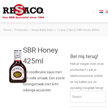
Ga naar de inhoud
Home
»
Producten
»
Sweet Baby Ray's
»
1 case (12pcs) SBR Honey 425ml
SBR Honey
Bel mij terug!
425ml
Heb je vragen over onze
producten? Laat je
Een roodbruine saus met
telefoonnummer achter
een volle smaak. Een zoete
en wij bellen jou zo
honingsmaak met licht
spoedig mogelijk terug!
rokerige accenten
Naam
(Vereist)