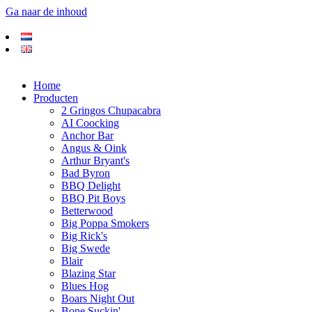
Ga naar de inhoud
Home
Producten
2 Gringos Chupacabra
AI Coocking
Anchor Bar
Angus & Oink
Arthur Bryant's
Bad Byron
BBQ Delight
BBQ Pit Boys
Betterwood
Big Poppa Smokers
Big Rick's
Big Swede
Blair
Blazing Star
Blues Hog
Boars Night Out
Bone Suckin'