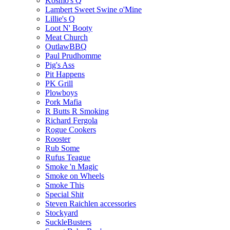
Kosmo's Q
Lambert Sweet Swine o'Mine
Lillie's Q
Loot N' Booty
Meat Church
OutlawBBQ
Paul Prudhomme
Pig's Ass
Pit Happens
PK Grill
Plowboys
Pork Mafia
R Butts R Smoking
Richard Fergola
Rogue Cookers
Rooster
Rub Some
Rufus Teague
Smoke 'n Magic
Smoke on Wheels
Smoke This
Special Shit
Steven Raichlen accessories
Stockyard
SuckleBusters