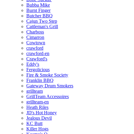
Bubba Mike
Burnt Finger
Butcher BBQ
Cajun Two Step
Cattleman's Grill
Charboss
Cimarron
Cowtown
crawford
crawford-en
Crawford's
Eddy's
Fergolicious
Fire & Smoke Society
Franklin BBQ
Gateway Drum Smokers
grillteam
GrillTeam Accessoires
grillteam-en
Heath Riles
JD's Hot Honey
Jealous Devil
KC Butt
Killer Hogs