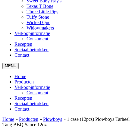
Sweet Baby Ray's
Texas T Bone
Three Little Pigs
Tuffy Stone
Wicked Que
Widowmakers
Verkoopinformatie
Consument
Recepten
Sociaal betrokken
Contact
MENU
Home
Producten
Verkoopinformatie
Consument
Recepten
Sociaal betrokken
Contact
Home
»
Producten
»
Plowboys
»
1 case (12pcs) Plowboys Tarheel
Tang BBQ Sauce 12oz