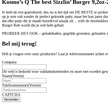
Kosmo’s Q The best Sizzlin’ Burger 9,2oz-
Je hebt de rest geprobeerd, dus nu is het tijd om DE BESTE te prober
op je arm valt zonder de perfect gekruide patty, maar het kan jaren d
dat elke patty die je maakt boordevol smaak zit… zelfs de doorbakken.
Burger Rub wordt die je ooit hebt gehad.
PROBEER HET OOK – gehaktballen, gegrilde groenten, gebraden vlees
Bel mij terug!
Heb je vragen over onze producten? Laat je telefoonnummer achter en
Company
Dit veld is bedoeld voor validatiedoeleinden en moet niet worden gew
Naam
(Vereist)
Telefoonnummer
(Vereist)
CAPTCHA
Verzenden