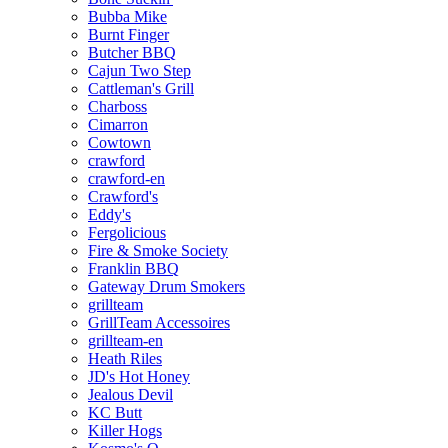
Bubba Mike
Burnt Finger
Butcher BBQ
Cajun Two Step
Cattleman's Grill
Charboss
Cimarron
Cowtown
crawford
crawford-en
Crawford's
Eddy's
Fergolicious
Fire & Smoke Society
Franklin BBQ
Gateway Drum Smokers
grillteam
GrillTeam Accessoires
grillteam-en
Heath Riles
JD's Hot Honey
Jealous Devil
KC Butt
Killer Hogs