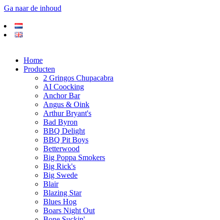
Ga naar de inhoud
Home
Producten
2 Gringos Chupacabra
AI Coocking
Anchor Bar
Angus & Oink
Arthur Bryant's
Bad Byron
BBQ Delight
BBQ Pit Boys
Betterwood
Big Poppa Smokers
Big Rick's
Big Swede
Blair
Blazing Star
Blues Hog
Boars Night Out
Bone Suckin'