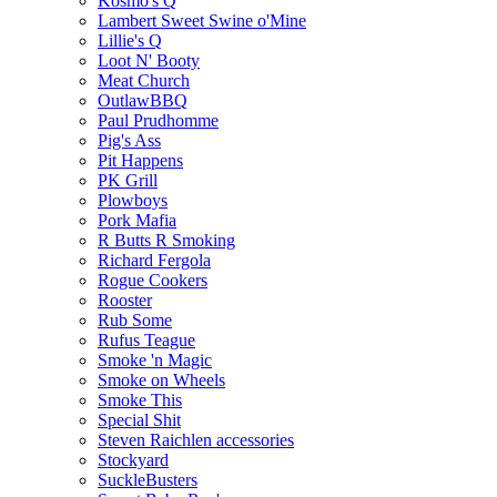
Kosmo's Q
Lambert Sweet Swine o'Mine
Lillie's Q
Loot N' Booty
Meat Church
OutlawBBQ
Paul Prudhomme
Pig's Ass
Pit Happens
PK Grill
Plowboys
Pork Mafia
R Butts R Smoking
Richard Fergola
Rogue Cookers
Rooster
Rub Some
Rufus Teague
Smoke 'n Magic
Smoke on Wheels
Smoke This
Special Shit
Steven Raichlen accessories
Stockyard
SuckleBusters