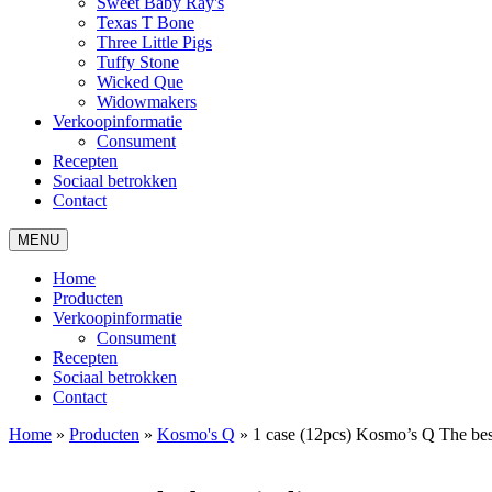
Sweet Baby Ray's
Texas T Bone
Three Little Pigs
Tuffy Stone
Wicked Que
Widowmakers
Verkoopinformatie
Consument
Recepten
Sociaal betrokken
Contact
MENU
Home
Producten
Verkoopinformatie
Consument
Recepten
Sociaal betrokken
Contact
Home
»
Producten
»
Kosmo's Q
»
1 case (12pcs) Kosmo’s Q The bes