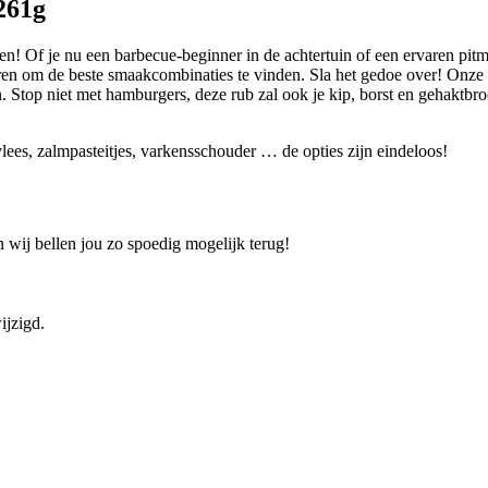
261g
en! Of je nu een barbecue-beginner in de achtertuin of een ervaren pitm
uren om de beste smaakcombinaties te vinden. Sla het gedoe over! Onze 
 Stop niet met hamburgers, deze rub zal ook je kip, borst en gehaktbroo
, zalmpasteitjes, varkensschouder … de opties zijn eindeloos!
 wij bellen jou zo spoedig mogelijk terug!
ijzigd.