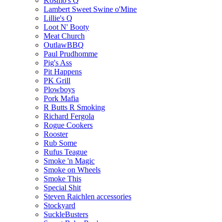
Kosmo's Q
Lambert Sweet Swine o'Mine
Lillie's Q
Loot N' Booty
Meat Church
OutlawBBQ
Paul Prudhomme
Pig's Ass
Pit Happens
PK Grill
Plowboys
Pork Mafia
R Butts R Smoking
Richard Fergola
Rogue Cookers
Rooster
Rub Some
Rufus Teague
Smoke 'n Magic
Smoke on Wheels
Smoke This
Special Shit
Steven Raichlen accessories
Stockyard
SuckleBusters