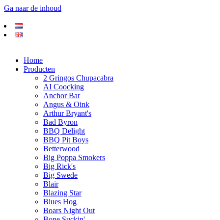
Ga naar de inhoud
Home
Producten
2 Gringos Chupacabra
AI Coocking
Anchor Bar
Angus & Oink
Arthur Bryant's
Bad Byron
BBQ Delight
BBQ Pit Boys
Betterwood
Big Poppa Smokers
Big Rick's
Big Swede
Blair
Blazing Star
Blues Hog
Boars Night Out
Bone Suckin'