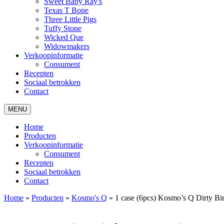
Sweet Baby Ray's
Texas T Bone
Three Little Pigs
Tuffy Stone
Wicked Que
Widowmakers
Verkoopinformatie
Consument
Recepten
Sociaal betrokken
Contact
MENU
Home
Producten
Verkoopinformatie
Consument
Recepten
Sociaal betrokken
Contact
Home
»
Producten
»
Kosmo's Q
»
1 case (6pcs) Kosmo’s Q Dirty Bi