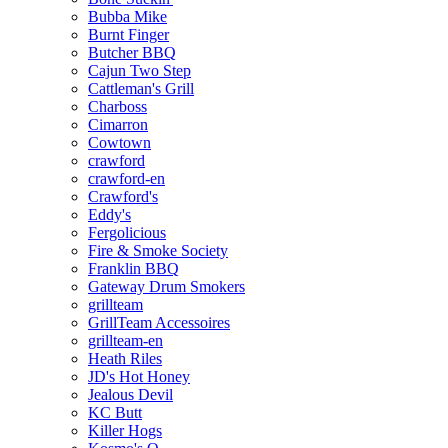
Bubba Mike
Burnt Finger
Butcher BBQ
Cajun Two Step
Cattleman's Grill
Charboss
Cimarron
Cowtown
crawford
crawford-en
Crawford's
Eddy's
Fergolicious
Fire & Smoke Society
Franklin BBQ
Gateway Drum Smokers
grillteam
GrillTeam Accessoires
grillteam-en
Heath Riles
JD's Hot Honey
Jealous Devil
KC Butt
Killer Hogs