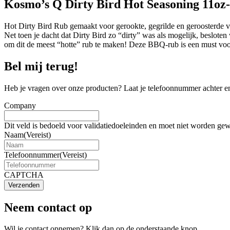
Kosmo’s Q Dirty Bird Hot Seasoning 11oz
Hot Dirty Bird Rub gemaakt voor gerookte, gegrilde en geroosterde 
Net toen je dacht dat Dirty Bird zo “dirty” was als mogelijk, beslo
om dit de meest “hotte” rub te maken! Deze BBQ-rub is een must voor
Bel mij terug!
Heb je vragen over onze producten? Laat je telefoonnummer achter en
Company
Dit veld is bedoeld voor validatiedoeleinden en moet niet worden gew
Naam
(Vereist)
Telefoonnummer
(Vereist)
CAPTCHA
Verzenden
Neem contact op
Wil je contact opnemen? Klik dan op de onderstaande knop.