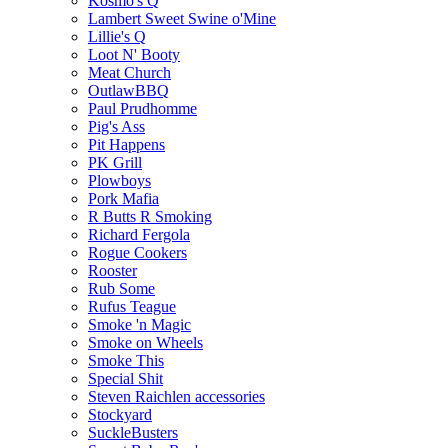
Kosmo's Q
Lambert Sweet Swine o'Mine
Lillie's Q
Loot N' Booty
Meat Church
OutlawBBQ
Paul Prudhomme
Pig's Ass
Pit Happens
PK Grill
Plowboys
Pork Mafia
R Butts R Smoking
Richard Fergola
Rogue Cookers
Rooster
Rub Some
Rufus Teague
Smoke 'n Magic
Smoke on Wheels
Smoke This
Special Shit
Steven Raichlen accessories
Stockyard
SuckleBusters