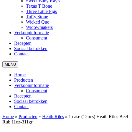
Sweet Baby Ray's
Texas T Bone
Three Little Pigs
Tuffy Stone
Wicked Que
Widowmakers
Verkoopinformatie
Consument
Recepten
Sociaal betrokken
Contact
MENU
Home
Producten
Verkoopinformatie
Consument
Recepten
Sociaal betrokken
Contact
Home
»
Producten
»
Heath Riles
»
1 case (12pcs) Heath Riles Beef
Rub 11oz-311gr