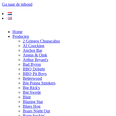
Ga naar de inhoud
Home
Producten
2 Gringos Chupacabra
AI Coocking
Anchor Bar
Angus & Oink
Arthur Bryant's
Bad Byron
BBQ Delight
BBQ Pit Boys
Betterwood
Big Poppa Smokers
Big Rick's
Big Swede
Blair
Blazing Star
Blues Hog
Boars Night Out
Bone Suckin'