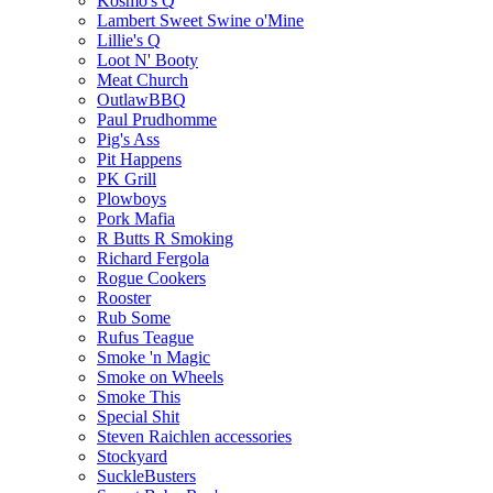
Kosmo's Q
Lambert Sweet Swine o'Mine
Lillie's Q
Loot N' Booty
Meat Church
OutlawBBQ
Paul Prudhomme
Pig's Ass
Pit Happens
PK Grill
Plowboys
Pork Mafia
R Butts R Smoking
Richard Fergola
Rogue Cookers
Rooster
Rub Some
Rufus Teague
Smoke 'n Magic
Smoke on Wheels
Smoke This
Special Shit
Steven Raichlen accessories
Stockyard
SuckleBusters