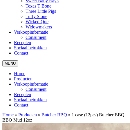
Sweet Baby Ray's
Texas T Bone
Three Little Pigs
Tuffy Stone
Wicked Que
Widowmakers
Verkoopinformatie
Consument
Recepten
Sociaal betrokken
Contact
MENU
Home
Producten
Verkoopinformatie
Consument
Recepten
Sociaal betrokken
Contact
Home
»
Producten
»
Butcher BBQ
»
1 case (12pcs) Butcher BBQ
BBQ Mud 12oz