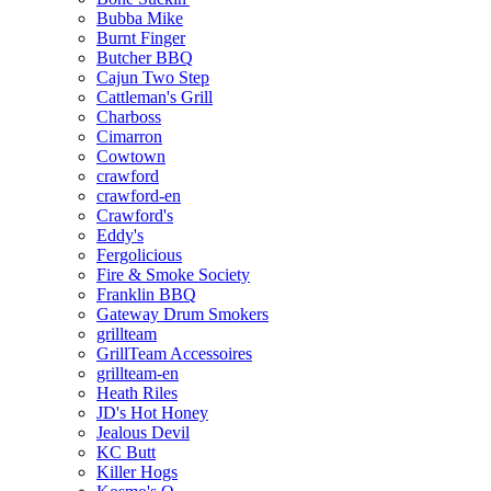
Bubba Mike
Burnt Finger
Butcher BBQ
Cajun Two Step
Cattleman's Grill
Charboss
Cimarron
Cowtown
crawford
crawford-en
Crawford's
Eddy's
Fergolicious
Fire & Smoke Society
Franklin BBQ
Gateway Drum Smokers
grillteam
GrillTeam Accessoires
grillteam-en
Heath Riles
JD's Hot Honey
Jealous Devil
KC Butt
Killer Hogs