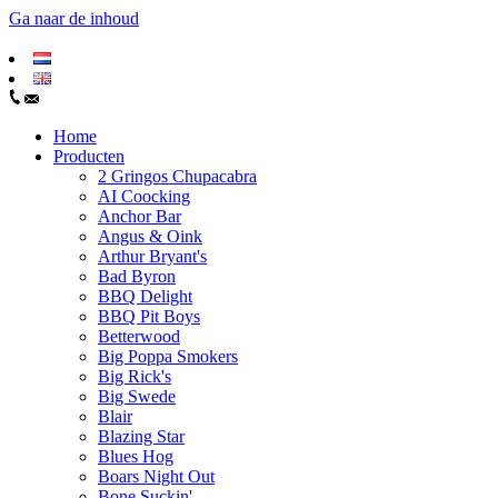
Ga naar de inhoud
Home
Producten
2 Gringos Chupacabra
AI Coocking
Anchor Bar
Angus & Oink
Arthur Bryant's
Bad Byron
BBQ Delight
BBQ Pit Boys
Betterwood
Big Poppa Smokers
Big Rick's
Big Swede
Blair
Blazing Star
Blues Hog
Boars Night Out
Bone Suckin'