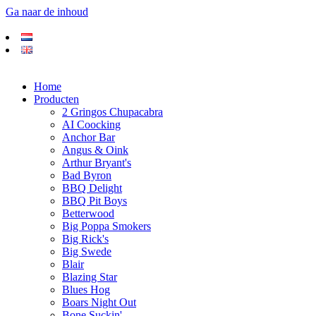
Ga naar de inhoud
Home
Producten
2 Gringos Chupacabra
AI Coocking
Anchor Bar
Angus & Oink
Arthur Bryant's
Bad Byron
BBQ Delight
BBQ Pit Boys
Betterwood
Big Poppa Smokers
Big Rick's
Big Swede
Blair
Blazing Star
Blues Hog
Boars Night Out
Bone Suckin'