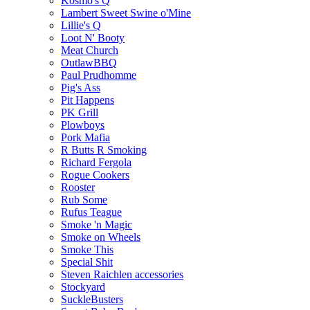
Kosmo's Q
Lambert Sweet Swine o'Mine
Lillie's Q
Loot N' Booty
Meat Church
OutlawBBQ
Paul Prudhomme
Pig's Ass
Pit Happens
PK Grill
Plowboys
Pork Mafia
R Butts R Smoking
Richard Fergola
Rogue Cookers
Rooster
Rub Some
Rufus Teague
Smoke 'n Magic
Smoke on Wheels
Smoke This
Special Shit
Steven Raichlen accessories
Stockyard
SuckleBusters