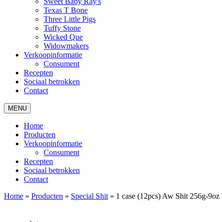
Sweet Baby Ray's
Texas T Bone
Three Little Pigs
Tuffy Stone
Wicked Que
Widowmakers
Verkoopinformatie
Consument
Recepten
Sociaal betrokken
Contact
MENU
Home
Producten
Verkoopinformatie
Consument
Recepten
Sociaal betrokken
Contact
Home
»
Producten
»
Special Shit
»
1 case (12pcs) Aw Shit 256g-9oz