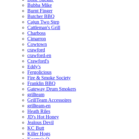
Bubba Mike
Burnt Finger
Butcher BBQ
Cajun Two Step
Cattleman's Grill
Charboss
Cimarron
Cowtown
crawford
crawford-en
Crawford's
Eddy's
Fergolicious
Fire & Smoke Society
Franklin BBQ
Gateway Drum Smokers
grillteam
GrillTeam Accessoires
grillteam-en
Heath Riles
JD's Hot Honey
Jealous Devil
KC Butt
Killer Hogs