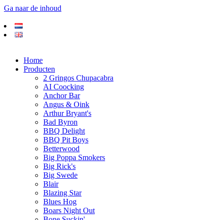
Ga naar de inhoud
Home
Producten
2 Gringos Chupacabra
AI Coocking
Anchor Bar
Angus & Oink
Arthur Bryant's
Bad Byron
BBQ Delight
BBQ Pit Boys
Betterwood
Big Poppa Smokers
Big Rick's
Big Swede
Blair
Blazing Star
Blues Hog
Boars Night Out
Bone Suckin'