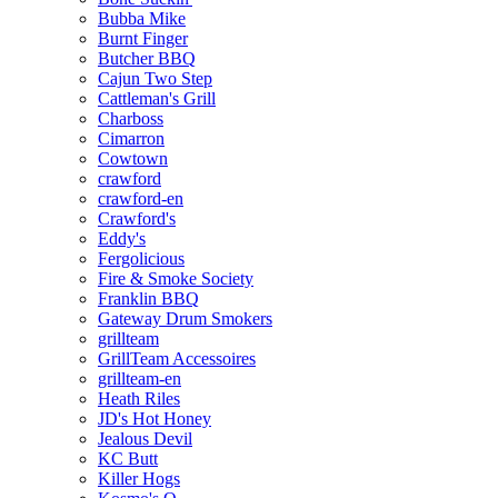
Bubba Mike
Burnt Finger
Butcher BBQ
Cajun Two Step
Cattleman's Grill
Charboss
Cimarron
Cowtown
crawford
crawford-en
Crawford's
Eddy's
Fergolicious
Fire & Smoke Society
Franklin BBQ
Gateway Drum Smokers
grillteam
GrillTeam Accessoires
grillteam-en
Heath Riles
JD's Hot Honey
Jealous Devil
KC Butt
Killer Hogs