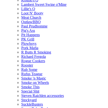
Kosmo's Q
Lambert Sweet Swine o'Mine
Lillie's Q
Loot N' Booty
Meat Church
OutlawBBQ
Paul Prudhomme
Pig's Ass
Pit Happens
PK Grill
Plowboys
Pork Mafia
R Butts R Smoking
Richard Fergola
Rogue Cookers
Rooster
Rub Some
Rufus Teague
Smoke 'n Magic
Smoke on Wheels
Smoke This
Special Shit
Steven Raichlen accessories
Stockyard
SuckleBusters