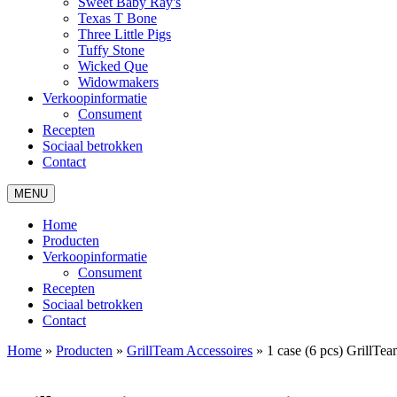
Sweet Baby Ray's
Texas T Bone
Three Little Pigs
Tuffy Stone
Wicked Que
Widowmakers
Verkoopinformatie
Consument
Recepten
Sociaal betrokken
Contact
MENU
Home
Producten
Verkoopinformatie
Consument
Recepten
Sociaal betrokken
Contact
Home
»
Producten
»
GrillTeam Accessoires
»
1 case (6 pcs) GrillTea