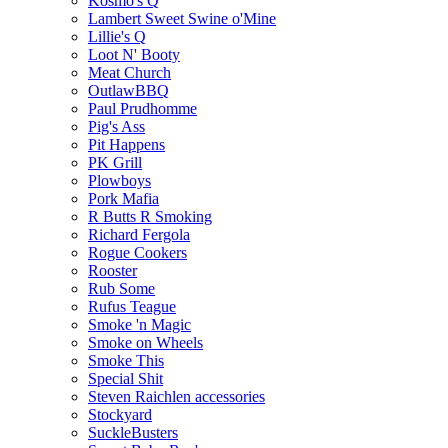
Kosmo's Q
Lambert Sweet Swine o'Mine
Lillie's Q
Loot N' Booty
Meat Church
OutlawBBQ
Paul Prudhomme
Pig's Ass
Pit Happens
PK Grill
Plowboys
Pork Mafia
R Butts R Smoking
Richard Fergola
Rogue Cookers
Rooster
Rub Some
Rufus Teague
Smoke 'n Magic
Smoke on Wheels
Smoke This
Special Shit
Steven Raichlen accessories
Stockyard
SuckleBusters