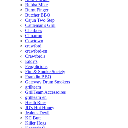
Bubba Mike
Burnt Finger
Butcher BBQ
Cajun Two Step
Cattleman's Grill
Charboss
Cimarron
Cowtown
crawford
crawford-en
Crawford's
Eddy's
Fergolicious
Fire & Smoke Society
Franklin BBQ
Gateway Drum Smokers
grillteam
GrillTeam Accessoires
grillteam-en
Heath Riles
JD's Hot Honey
Jealous Devil
KC Butt
Killer Hogs