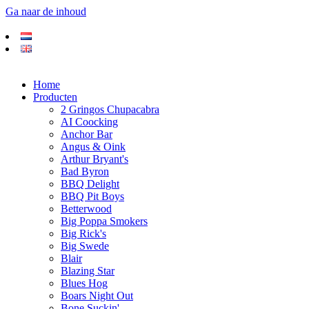
Ga naar de inhoud
Home
Producten
2 Gringos Chupacabra
AI Coocking
Anchor Bar
Angus & Oink
Arthur Bryant's
Bad Byron
BBQ Delight
BBQ Pit Boys
Betterwood
Big Poppa Smokers
Big Rick's
Big Swede
Blair
Blazing Star
Blues Hog
Boars Night Out
Bone Suckin'