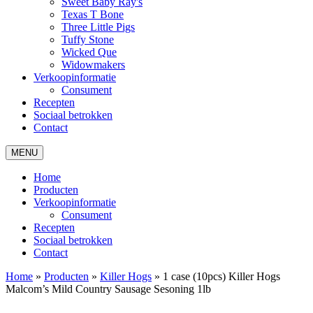
Sweet Baby Ray's
Texas T Bone
Three Little Pigs
Tuffy Stone
Wicked Que
Widowmakers
Verkoopinformatie
Consument
Recepten
Sociaal betrokken
Contact
MENU
Home
Producten
Verkoopinformatie
Consument
Recepten
Sociaal betrokken
Contact
Home
»
Producten
»
Killer Hogs
»
1 case (10pcs) Killer Hogs
Malcom’s Mild Country Sausage Sesoning 1lb