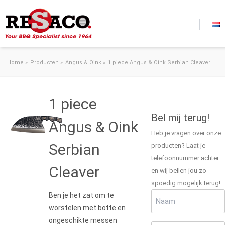
Ga naar de inhoud
Home
»
Producten
»
Angus & Oink
»
1 piece Angus & Oink Serbian Cleaver
1 piece
Bel mij terug!
Angus & Oink
Heb je vragen over onze
Serbian
producten? Laat je
telefoonnummer achter
Cleaver
en wij bellen jou zo
spoedig mogelijk terug!
Naam
Ben je het zat om te
(Vereist)
worstelen met botte en
ongeschikte messen