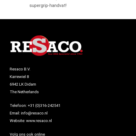
supergrip-handvat!
Resaco B.V.
Karrewiel 8
6942 LK Didam
The Netherlands
Telefoon:
+31 (0)316-242541
Email:
info@resaco.nl
Website:
www.resaco.nl
Volg ons ook online