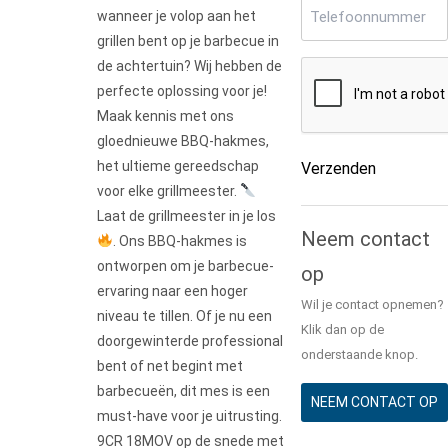
Telefoonnummer
(Ve
wanneer je volop aan het
grillen bent op je barbecue in
de achtertuin? Wij hebben de
CAPTCHA
perfecte oplossing voor je!
Maak kennis met ons
gloednieuwe BBQ-hakmes,
het ultieme gereedschap
Verzenden
voor elke grillmeester.
Alternative:
Laat de grillmeester in je los
Neem contact
. Ons BBQ-hakmes is
ontworpen om je barbecue-
op
ervaring naar een hoger
Wil je contact opnemen?
niveau te tillen. Of je nu een
Klik dan op de
doorgewinterde professional
onderstaande knop.
bent of net begint met
barbecueën, dit mes is een
NEEM CONTACT OP
must-have voor je uitrusting.
9CR 18MOV op de snede met