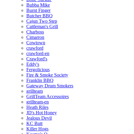
Bubba Mike
Burnt Finger
Butcher BBQ
Cajun Two Step
Cattleman's Grill
Charboss
Cimarron
Cowtown
crawford
crawford-en
Crawford's
Eddy's
Fergolicious
Fire & Smoke Society
Franklin BBQ
Gateway Drum Smokers
grillteam
GrillTeam Accessoires
grillteam-en
Heath Riles
JD's Hot Honey
Jealous Devil
KC Butt
Killer Hogs