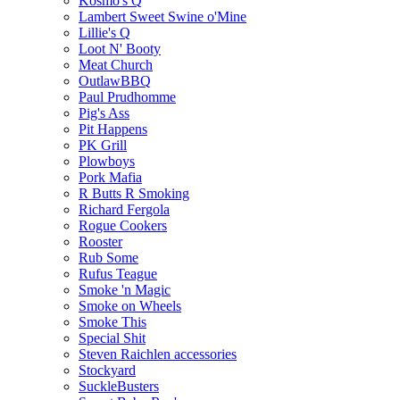
Kosmo's Q
Lambert Sweet Swine o'Mine
Lillie's Q
Loot N' Booty
Meat Church
OutlawBBQ
Paul Prudhomme
Pig's Ass
Pit Happens
PK Grill
Plowboys
Pork Mafia
R Butts R Smoking
Richard Fergola
Rogue Cookers
Rooster
Rub Some
Rufus Teague
Smoke 'n Magic
Smoke on Wheels
Smoke This
Special Shit
Steven Raichlen accessories
Stockyard
SuckleBusters