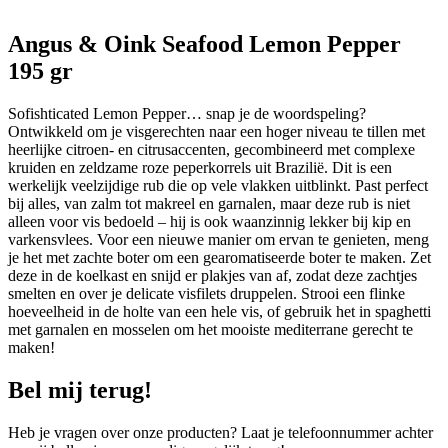
Angus & Oink Seafood Lemon Pepper
195 gr
Sofishticated Lemon Pepper… snap je de woordspeling?
Ontwikkeld om je visgerechten naar een hoger niveau te tillen met
heerlijke citroen- en citrusaccenten, gecombineerd met complexe
kruiden en zeldzame roze peperkorrels uit Brazilië. Dit is een
werkelijk veelzijdige rub die op vele vlakken uitblinkt. Past perfect
bij alles, van zalm tot makreel en garnalen, maar deze rub is niet
alleen voor vis bedoeld – hij is ook waanzinnig lekker bij kip en
varkensvlees. Voor een nieuwe manier om ervan te genieten, meng
je het met zachte boter om een gearomatiseerde boter te maken. Zet
deze in de koelkast en snijd er plakjes van af, zodat deze zachtjes
smelten en over je delicate visfilets druppelen. Strooi een flinke
hoeveelheid in de holte van een hele vis, of gebruik het in spaghetti
met garnalen en mosselen om het mooiste mediterrane gerecht te
maken!
Bel mij terug!
Heb je vragen over onze producten? Laat je telefoonnummer achter