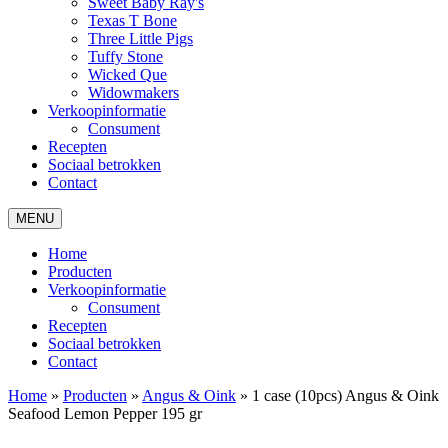
Sweet Baby Ray's
Texas T Bone
Three Little Pigs
Tuffy Stone
Wicked Que
Widowmakers
Verkoopinformatie
Consument
Recepten
Sociaal betrokken
Contact
MENU
Home
Producten
Verkoopinformatie
Consument
Recepten
Sociaal betrokken
Contact
Home
»
Producten
»
Angus & Oink
»
1 case (10pcs) Angus & Oink
Seafood Lemon Pepper 195 gr