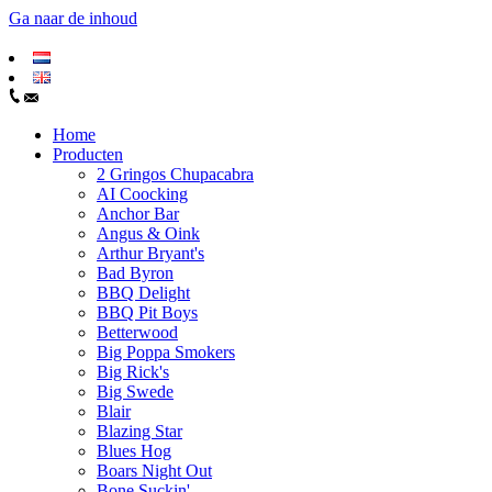
Ga naar de inhoud
Home
Producten
2 Gringos Chupacabra
AI Coocking
Anchor Bar
Angus & Oink
Arthur Bryant's
Bad Byron
BBQ Delight
BBQ Pit Boys
Betterwood
Big Poppa Smokers
Big Rick's
Big Swede
Blair
Blazing Star
Blues Hog
Boars Night Out
Bone Suckin'