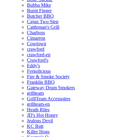
Bubba Mike
Burnt Finger
Butcher BBQ
Cajun Two Step
Cattleman's Grill
Charboss
Cimarron
Cowtown
crawford
crawford-en
Crawford's
Eddy's
Fergolicious
Fire & Smoke Society
Franklin BBQ
Gateway Drum Smokers
grillteam
GrillTeam Accessoires
grillteam-en
Heath Riles
JD's Hot Honey
Jealous Devil
KC Butt
Killer Hogs