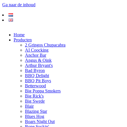
Ga naar de inhoud
Home
Producten
2 Gringos Chupacabra
AI Coocking
Anchor Bar
Angus & Oink
Arthur Bryant's
Bad Byron
BBQ Delight
BBQ Pit Boys
Betterwood
Big Poppa Smokers
Big Rick's
Big Swede
Blair
Blazing Star
Blues Hog
Boars Night Out
Bone Suckin'