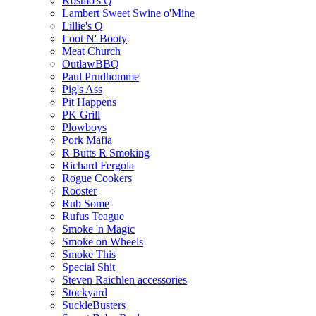
Kosmo's Q
Lambert Sweet Swine o'Mine
Lillie's Q
Loot N' Booty
Meat Church
OutlawBBQ
Paul Prudhomme
Pig's Ass
Pit Happens
PK Grill
Plowboys
Pork Mafia
R Butts R Smoking
Richard Fergola
Rogue Cookers
Rooster
Rub Some
Rufus Teague
Smoke 'n Magic
Smoke on Wheels
Smoke This
Special Shit
Steven Raichlen accessories
Stockyard
SuckleBusters