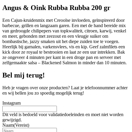
Angus & Oink Rubba Rubba 200 gr
Een Cajun-kruidenmix met Creoolse invloeden, geïnspireerd door
barbecue, grillen en langzaam garen. Een met de hand bereide mix
van gedroogde chilipepers van topkwaliteit, citroen, karwij, venkel
en meer, gebonden met zeezout en een vleugje suiker om
bombastische, jazzy smaken uit het diepe zuiden toe te voegen.
Heerlijk bij garnalen, varkensvlees, vis en kip. Geef zalmfilets een
kick door ze royaal te bestrooien en laat ze een uur intrekken. Bak
ze ongeveer 4 minuten per kant in een droge pan en serveer met
zelfgemaakte salsa – Blackened Salmon in minder dan 10 minuten.
Bel mij terug!
Heb je vragen over onze producten? Laat je telefoonnummer achter
en wij bellen jou zo spoedig mogelijk terug!
Instagram
Dit veld is bedoeld voor validatiedoeleinden en moet niet worden
gewijzigd.
Naam
(Vereist)