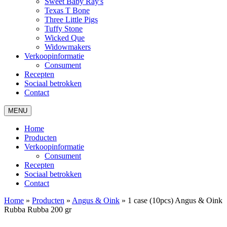
Sweet Baby Ray's
Texas T Bone
Three Little Pigs
Tuffy Stone
Wicked Que
Widowmakers
Verkoopinformatie
Consument
Recepten
Sociaal betrokken
Contact
MENU
Home
Producten
Verkoopinformatie
Consument
Recepten
Sociaal betrokken
Contact
Home
»
Producten
»
Angus & Oink
»
1 case (10pcs) Angus & Oink
Rubba Rubba 200 gr