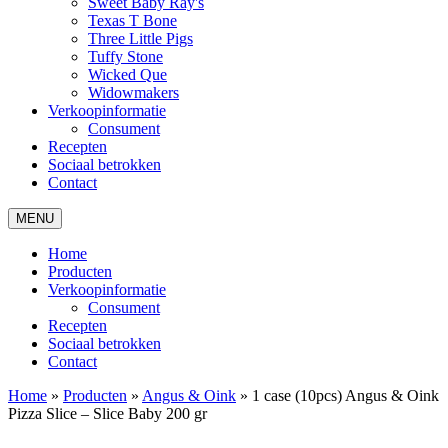
Sweet Baby Ray's
Texas T Bone
Three Little Pigs
Tuffy Stone
Wicked Que
Widowmakers
Verkoopinformatie
Consument
Recepten
Sociaal betrokken
Contact
MENU
Home
Producten
Verkoopinformatie
Consument
Recepten
Sociaal betrokken
Contact
Home
»
Producten
»
Angus & Oink
»
1 case (10pcs) Angus & Oink
Pizza Slice – Slice Baby 200 gr