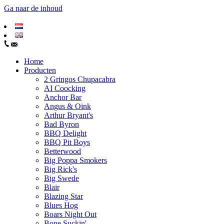
Ga naar de inhoud
Home
Producten
2 Gringos Chupacabra
AI Coocking
Anchor Bar
Angus & Oink
Arthur Bryant's
Bad Byron
BBQ Delight
BBQ Pit Boys
Betterwood
Big Poppa Smokers
Big Rick's
Big Swede
Blair
Blazing Star
Blues Hog
Boars Night Out
Bone Suckin'