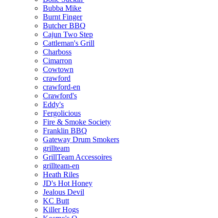
Bubba Mike
Burnt Finger
Butcher BBQ
Cajun Two Step
Cattleman's Grill
Charboss
Cimarron
Cowtown
crawford
crawford-en
Crawford's
Eddy's
Fergolicious
Fire & Smoke Society
Franklin BBQ
Gateway Drum Smokers
grillteam
GrillTeam Accessoires
grillteam-en
Heath Riles
JD's Hot Honey
Jealous Devil
KC Butt
Killer Hogs