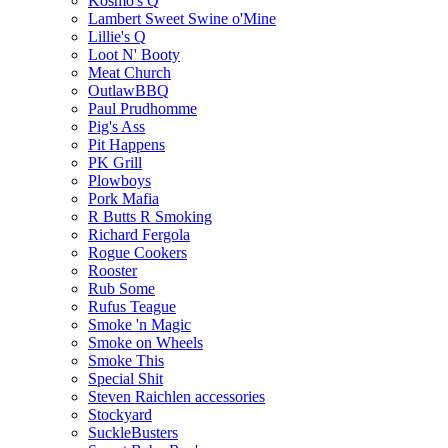
Kosmo's Q
Lambert Sweet Swine o'Mine
Lillie's Q
Loot N' Booty
Meat Church
OutlawBBQ
Paul Prudhomme
Pig's Ass
Pit Happens
PK Grill
Plowboys
Pork Mafia
R Butts R Smoking
Richard Fergola
Rogue Cookers
Rooster
Rub Some
Rufus Teague
Smoke 'n Magic
Smoke on Wheels
Smoke This
Special Shit
Steven Raichlen accessories
Stockyard
SuckleBusters