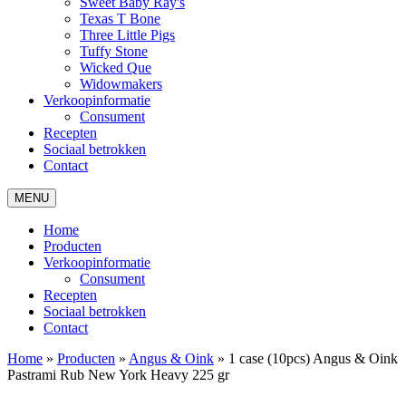
Sweet Baby Ray's
Texas T Bone
Three Little Pigs
Tuffy Stone
Wicked Que
Widowmakers
Verkoopinformatie
Consument
Recepten
Sociaal betrokken
Contact
MENU
Home
Producten
Verkoopinformatie
Consument
Recepten
Sociaal betrokken
Contact
Home
»
Producten
»
Angus & Oink
»
1 case (10pcs) Angus & Oink
Pastrami Rub New York Heavy 225 gr