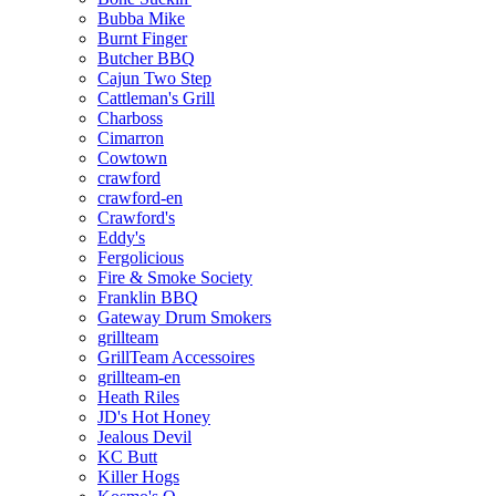
Bubba Mike
Burnt Finger
Butcher BBQ
Cajun Two Step
Cattleman's Grill
Charboss
Cimarron
Cowtown
crawford
crawford-en
Crawford's
Eddy's
Fergolicious
Fire & Smoke Society
Franklin BBQ
Gateway Drum Smokers
grillteam
GrillTeam Accessoires
grillteam-en
Heath Riles
JD's Hot Honey
Jealous Devil
KC Butt
Killer Hogs