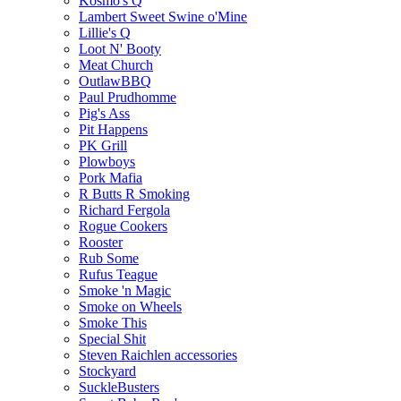
Kosmo's Q
Lambert Sweet Swine o'Mine
Lillie's Q
Loot N' Booty
Meat Church
OutlawBBQ
Paul Prudhomme
Pig's Ass
Pit Happens
PK Grill
Plowboys
Pork Mafia
R Butts R Smoking
Richard Fergola
Rogue Cookers
Rooster
Rub Some
Rufus Teague
Smoke 'n Magic
Smoke on Wheels
Smoke This
Special Shit
Steven Raichlen accessories
Stockyard
SuckleBusters