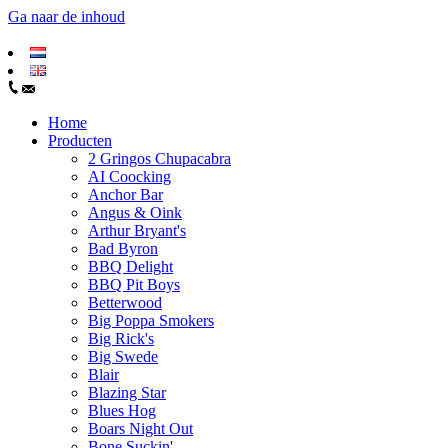
Ga naar de inhoud
Home
Producten
2 Gringos Chupacabra
AI Coocking
Anchor Bar
Angus & Oink
Arthur Bryant's
Bad Byron
BBQ Delight
BBQ Pit Boys
Betterwood
Big Poppa Smokers
Big Rick's
Big Swede
Blair
Blazing Star
Blues Hog
Boars Night Out
Bone Suckin'