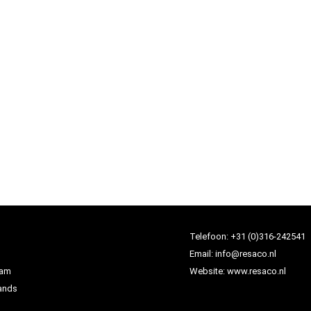
Telefoon:
+31 (0)316-242541
Email:
info@resaco.nl
dam
Website:
www.resaco.nl
ands