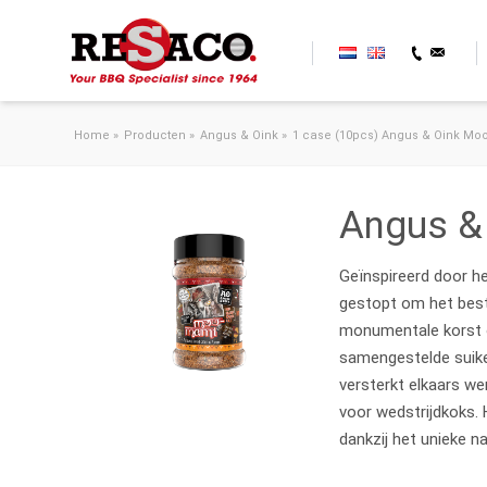
Ga naar de inhoud
Home
»
Producten
»
Angus & Oink
»
1 case (10pcs) Angus & Oink Mo
Angus &
Geïnspireerd door h
gestopt om het beste
monumentale korst o
samengestelde suiker
versterkt elkaars wer
voor wedstrijdkoks. 
dankzij het unieke n