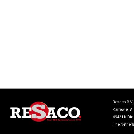
Resaco B.V.
Karrewiel 8
6942 LK Di
The Netherl