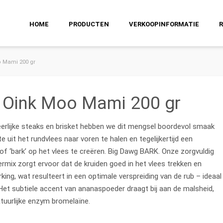
HOME
PRODUCTEN
VERKOOPINFORMATIE
o Mami 200 gr
 Oink Moo Mami 200 gr
eerlijke steaks en brisket hebben we dit mengsel boordevol smaak
 uit het rundvlees naar voren te halen en tegelijkertijd een
f ‘bark’ op het vlees te creëren. Big Dawg BARK. Onze zorgvuldig
mix zorgt ervoor dat de kruiden goed in het vlees trekken en
king, wat resulteert in een optimale verspreiding van de rub – ideaal
Het subtiele accent van ananaspoeder draagt bij aan de malsheid,
atuurlijke enzym bromelaïne.