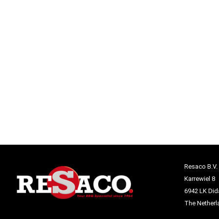
Resaco B.V.
Karrewiel 8
6942 LK Di
The Netherl