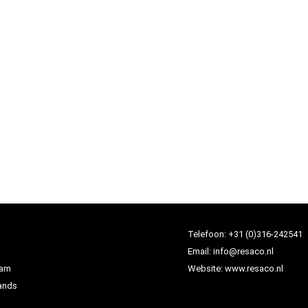
Telefoon:
+31 (0)316-242541
Email:
info@resaco.nl
dam
Website:
www.resaco.nl
ands