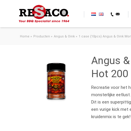
Ga naar de inhoud
Home
»
Producten
»
Angus & Oink
»
1 case (10pcs) Angus & Oink Mon
Angus &
Hot 200 
Recreatie voor het h
monsterlijke eetlust
Dit is een superpitt
een vurige kick met 
kruidenmix is te gek!