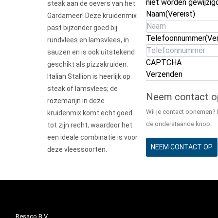
niet worden gewijzigd
steak aan de oevers van het
Naam
(Vereist)
Gardameer! Deze kruidenmix
past bijzonder goed bij
Telefoonnummer
(Ve
rundvlees en lamsvlees, in
sauzen en is ook uitstekend
CAPTCHA
geschikt als pizzakruiden.
Verzenden
Italian Stallion is heerlijk op
steak of lamsvlees; de
Neem contact o
rozemarijn in deze
Wil je contact opnemen? 
kruidenmix komt echt goed
de onderstaande knop.
tot zijn recht, waardoor het
een ideale combinatie is voor
NEEM CONTACT OP
deze vleessoorten.
Resaco B.V.