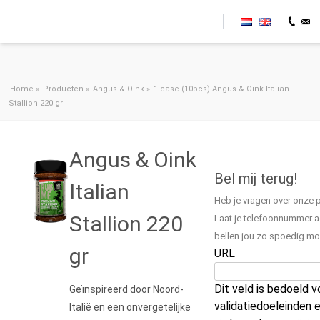
Ga naar de inhoud
Home
»
Producten
»
Angus & Oink
»
1 case (10pcs) Angus & Oink Italian
Stallion 220 gr
Angus & Oink
Bel mij terug!
Italian
Heb je vragen over onze 
Stallion 220
Laat je telefoonnummer ac
bellen jou zo spoedig mog
gr
URL
Dit veld is bedoeld v
Geïnspireerd door Noord-
validatiedoeleinden 
Italië en een onvergetelijke