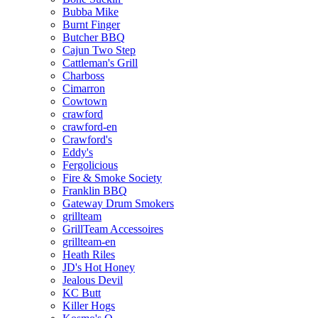
Bubba Mike
Burnt Finger
Butcher BBQ
Cajun Two Step
Cattleman's Grill
Charboss
Cimarron
Cowtown
crawford
crawford-en
Crawford's
Eddy's
Fergolicious
Fire & Smoke Society
Franklin BBQ
Gateway Drum Smokers
grillteam
GrillTeam Accessoires
grillteam-en
Heath Riles
JD's Hot Honey
Jealous Devil
KC Butt
Killer Hogs