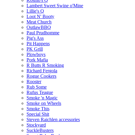
Kosmo's Q
Lambert Sweet Swine o'Mine
Lillie's Q
Loot N' Booty
Meat Church
OutlawBBQ
Paul Prudhomme
Pig's Ass
Pit Happens
PK Grill
Plowboys
Pork Mafia
R Butts R Smoking
Richard Fergola
Rogue Cookers
Rooster
Rub Some
Rufus Teague
Smoke 'n Magic
Smoke on Wheels
Smoke This
Special Shit
Steven Raichlen accessories
Stockyard
SuckleBusters