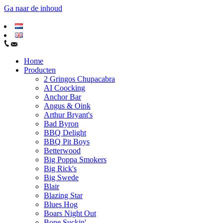
Ga naar de inhoud
Home
Producten
2 Gringos Chupacabra
AI Coocking
Anchor Bar
Angus & Oink
Arthur Bryant's
Bad Byron
BBQ Delight
BBQ Pit Boys
Betterwood
Big Poppa Smokers
Big Rick's
Big Swede
Blair
Blazing Star
Blues Hog
Boars Night Out
Bone Suckin'