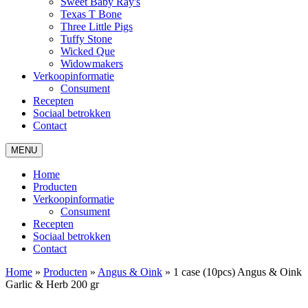
Sweet Baby Ray's
Texas T Bone
Three Little Pigs
Tuffy Stone
Wicked Que
Widowmakers
Verkoopinformatie
Consument
Recepten
Sociaal betrokken
Contact
MENU
Home
Producten
Verkoopinformatie
Consument
Recepten
Sociaal betrokken
Contact
Home
»
Producten
»
Angus & Oink
»
1 case (10pcs) Angus & Oink
Garlic & Herb 200 gr