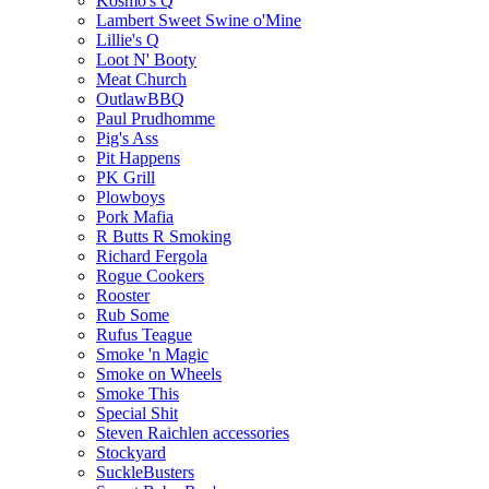
Kosmo's Q
Lambert Sweet Swine o'Mine
Lillie's Q
Loot N' Booty
Meat Church
OutlawBBQ
Paul Prudhomme
Pig's Ass
Pit Happens
PK Grill
Plowboys
Pork Mafia
R Butts R Smoking
Richard Fergola
Rogue Cookers
Rooster
Rub Some
Rufus Teague
Smoke 'n Magic
Smoke on Wheels
Smoke This
Special Shit
Steven Raichlen accessories
Stockyard
SuckleBusters