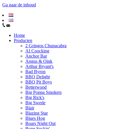
Ga naar de inhoud
Home
Producten
2 Gringos Chupacabra
AI Coocking
Anchor Bar
Angus & Oink
Arthur Bryant's
Bad Byron
BBQ Delight
BBQ Pit Boys
Betterwood
Big Poppa Smokers
Big Rick's
Big Swede
Blair
Blazing Star
Blues Hog
Boars Night Out
Bone Suckin'