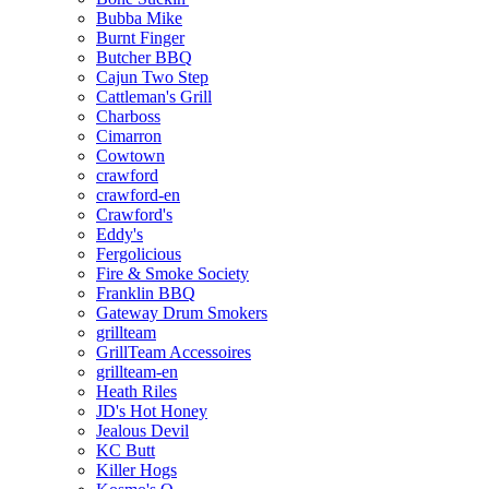
Bubba Mike
Burnt Finger
Butcher BBQ
Cajun Two Step
Cattleman's Grill
Charboss
Cimarron
Cowtown
crawford
crawford-en
Crawford's
Eddy's
Fergolicious
Fire & Smoke Society
Franklin BBQ
Gateway Drum Smokers
grillteam
GrillTeam Accessoires
grillteam-en
Heath Riles
JD's Hot Honey
Jealous Devil
KC Butt
Killer Hogs