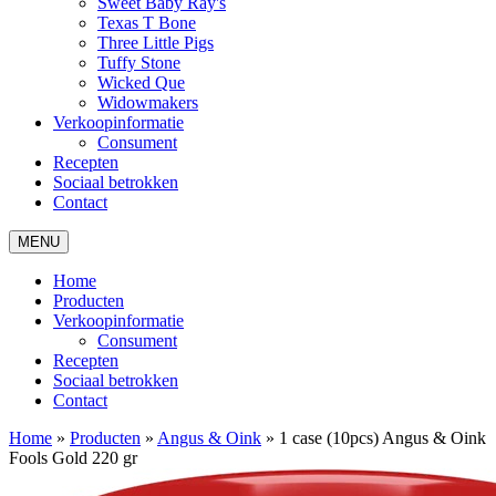
Sweet Baby Ray's
Texas T Bone
Three Little Pigs
Tuffy Stone
Wicked Que
Widowmakers
Verkoopinformatie
Consument
Recepten
Sociaal betrokken
Contact
MENU
Home
Producten
Verkoopinformatie
Consument
Recepten
Sociaal betrokken
Contact
Home
»
Producten
»
Angus & Oink
»
1 case (10pcs) Angus & Oink
Fools Gold 220 gr