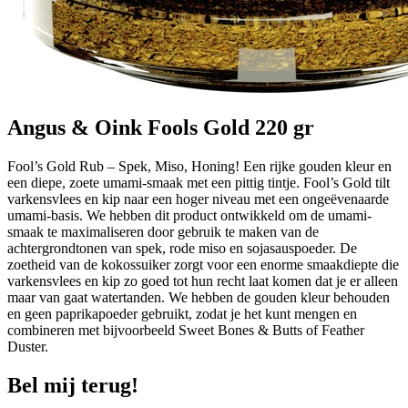
Angus & Oink Fools Gold 220 gr
Fool’s Gold Rub – Spek, Miso, Honing! Een rijke gouden kleur en
een diepe, zoete umami-smaak met een pittig tintje. Fool’s Gold tilt
varkensvlees en kip naar een hoger niveau met een ongeëvenaarde
umami-basis. We hebben dit product ontwikkeld om de umami-
smaak te maximaliseren door gebruik te maken van de
achtergrondtonen van spek, rode miso en sojasauspoeder. De
zoetheid van de kokossuiker zorgt voor een enorme smaakdiepte die
varkensvlees en kip zo goed tot hun recht laat komen dat je er alleen
maar van gaat watertanden. We hebben de gouden kleur behouden
en geen paprikapoeder gebruikt, zodat je het kunt mengen en
combineren met bijvoorbeeld Sweet Bones & Butts of Feather
Duster.
Bel mij terug!