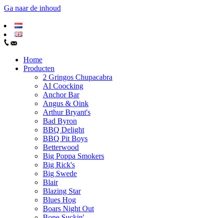
Ga naar de inhoud
Home
Producten
2 Gringos Chupacabra
AI Coocking
Anchor Bar
Angus & Oink
Arthur Bryant's
Bad Byron
BBQ Delight
BBQ Pit Boys
Betterwood
Big Poppa Smokers
Big Rick's
Big Swede
Blair
Blazing Star
Blues Hog
Boars Night Out
Bone Suckin'