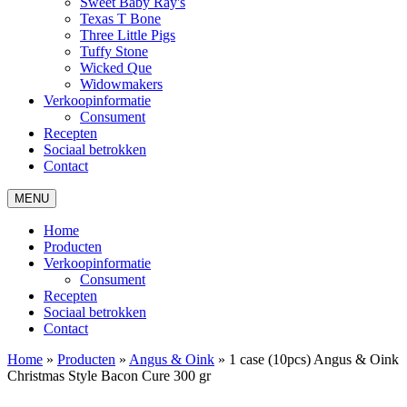
Sweet Baby Ray's
Texas T Bone
Three Little Pigs
Tuffy Stone
Wicked Que
Widowmakers
Verkoopinformatie
Consument
Recepten
Sociaal betrokken
Contact
MENU
Home
Producten
Verkoopinformatie
Consument
Recepten
Sociaal betrokken
Contact
Home
»
Producten
»
Angus & Oink
»
1 case (10pcs) Angus & Oink
Christmas Style Bacon Cure 300 gr