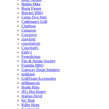
Bubba Mike
Burnt Finger
Butcher BBQ
Cajun Two Step
Cattleman's Grill
Charboss
Cimarron
Cowtown
crawford
crawford-en
Crawford's
Eddy's
Fergolicious
Fire & Smoke Society
Franklin BBQ
Gateway Drum Smokers
grillteam
GrillTeam Accessoires
grillteam-en
Heath Riles
JD's Hot Honey
Jealous Devil
KC Butt
Killer Hogs