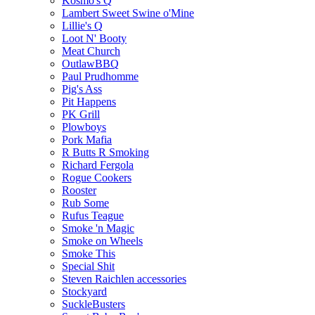
Kosmo's Q
Lambert Sweet Swine o'Mine
Lillie's Q
Loot N' Booty
Meat Church
OutlawBBQ
Paul Prudhomme
Pig's Ass
Pit Happens
PK Grill
Plowboys
Pork Mafia
R Butts R Smoking
Richard Fergola
Rogue Cookers
Rooster
Rub Some
Rufus Teague
Smoke 'n Magic
Smoke on Wheels
Smoke This
Special Shit
Steven Raichlen accessories
Stockyard
SuckleBusters