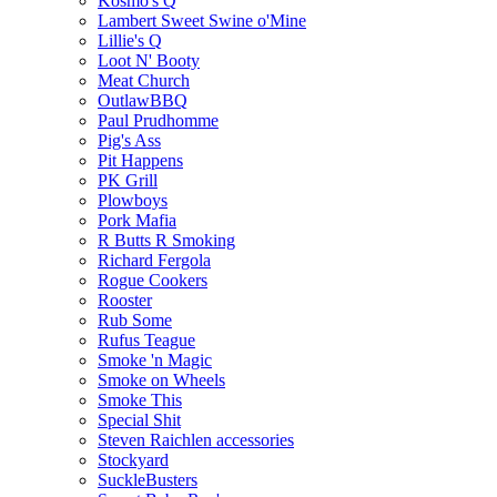
Kosmo's Q
Lambert Sweet Swine o'Mine
Lillie's Q
Loot N' Booty
Meat Church
OutlawBBQ
Paul Prudhomme
Pig's Ass
Pit Happens
PK Grill
Plowboys
Pork Mafia
R Butts R Smoking
Richard Fergola
Rogue Cookers
Rooster
Rub Some
Rufus Teague
Smoke 'n Magic
Smoke on Wheels
Smoke This
Special Shit
Steven Raichlen accessories
Stockyard
SuckleBusters