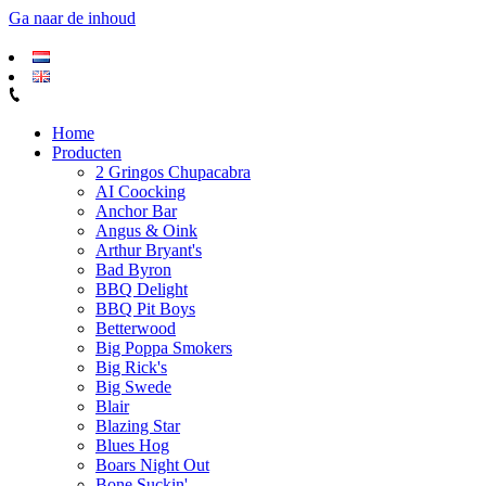
Ga naar de inhoud
Home
Producten
2 Gringos Chupacabra
AI Coocking
Anchor Bar
Angus & Oink
Arthur Bryant's
Bad Byron
BBQ Delight
BBQ Pit Boys
Betterwood
Big Poppa Smokers
Big Rick's
Big Swede
Blair
Blazing Star
Blues Hog
Boars Night Out
Bone Suckin'