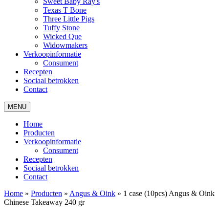
Sweet Baby Ray's
Texas T Bone
Three Little Pigs
Tuffy Stone
Wicked Que
Widowmakers
Verkoopinformatie
Consument
Recepten
Sociaal betrokken
Contact
MENU
Home
Producten
Verkoopinformatie
Consument
Recepten
Sociaal betrokken
Contact
Home
»
Producten
»
Angus & Oink
»
1 case (10pcs) Angus & Oink
Chinese Takeaway 240 gr