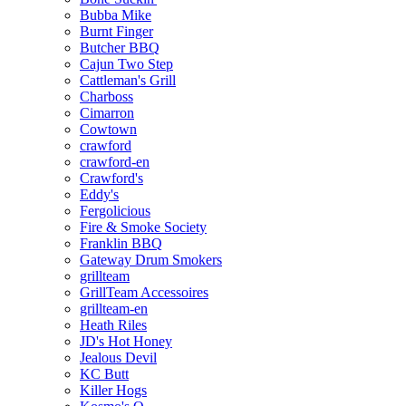
Bubba Mike
Burnt Finger
Butcher BBQ
Cajun Two Step
Cattleman's Grill
Charboss
Cimarron
Cowtown
crawford
crawford-en
Crawford's
Eddy's
Fergolicious
Fire & Smoke Society
Franklin BBQ
Gateway Drum Smokers
grillteam
GrillTeam Accessoires
grillteam-en
Heath Riles
JD's Hot Honey
Jealous Devil
KC Butt
Killer Hogs