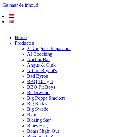
Ga naar de inhoud
Home
Producten
2 Gringos Chupacabra
AI Coocking
Anchor Bar
Angus & Oink
Arthur Bryant's
Bad Byron
BBQ Delight
BBQ Pit Boys
Betterwood
Big Poppa Smokers
Big Rick's
Big Swede
Blair
Blazing Star
Blues Hog
Boars Night Out
Bone Suckin'