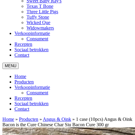
Sweet Baby Ray's
Texas T Bone
Three Little Pigs
Tuffy Stone
Wicked Que
Widowmakers
Verkoopinformatie
Consument
Recepten
Sociaal betrokken
Contact
MENU
Home
Producten
Verkoopinformatie
Consument
Recepten
Sociaal betrokken
Contact
Home
»
Producten
»
Angus & Oink
»
1 case (10pcs) Angus & Oink
Bacon is the Cure Chinese Char Siu Bacon Cure 300 gr