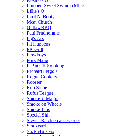
Kosmo's Q
Lambert Sweet Swine o'Mine
Lillie's Q
Loot N' Booty
Meat Church
OutlawBBQ
Paul Prudhomme
Pig's Ass
Pit Happens
PK Grill
Plowboys
Pork Mafia
R Butts R Smoking
Richard Fergola
Rogue Cookers
Rooster
Rub Some
Rufus Teague
Smoke 'n Magic
Smoke on Wheels
Smoke This
Special Shit
Steven Raichlen accessories
Stockyard
SuckleBusters