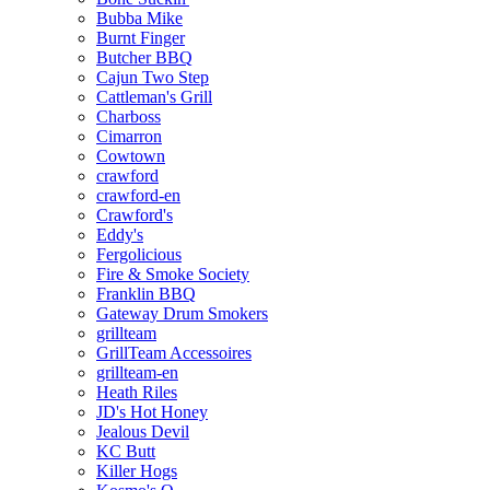
Bubba Mike
Burnt Finger
Butcher BBQ
Cajun Two Step
Cattleman's Grill
Charboss
Cimarron
Cowtown
crawford
crawford-en
Crawford's
Eddy's
Fergolicious
Fire & Smoke Society
Franklin BBQ
Gateway Drum Smokers
grillteam
GrillTeam Accessoires
grillteam-en
Heath Riles
JD's Hot Honey
Jealous Devil
KC Butt
Killer Hogs