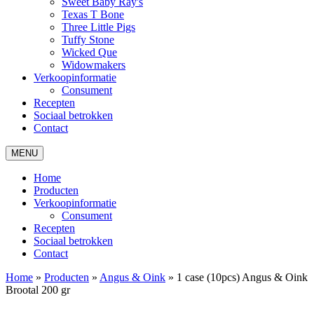
Sweet Baby Ray's
Texas T Bone
Three Little Pigs
Tuffy Stone
Wicked Que
Widowmakers
Verkoopinformatie
Consument
Recepten
Sociaal betrokken
Contact
MENU
Home
Producten
Verkoopinformatie
Consument
Recepten
Sociaal betrokken
Contact
Home
»
Producten
»
Angus & Oink
»
1 case (10pcs) Angus & Oink
Brootal 200 gr