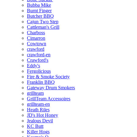
Bubba Mike
Burnt Finger
Butcher BBQ
Cajun Two Step
Cattleman's Grill
Charboss
Cimarron
Cowtown
crawford
crawford-en
Crawford's
Eddy's
Fergolicious
Fire & Smoke Society
Franklin BBQ
Gateway Drum Smokers
grillteam
GrillTeam Accessoires
grillteam-en
Heath Riles
JD's Hot Honey
Jealous Devil
KC Butt
Killer Hogs