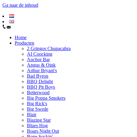
Ga naar de inhoud
Home
Producten
2 Gringos Chupacabra
AI Coocking
Anchor Bar
Angus & Oink
Arthur Bryant's
Bad Byron
BBQ Delight
BBQ Pit Boys
Betterwood
Big Poppa Smokers
Big Rick's
Big Swede
Blair
Blazing Star
Blues Hog
Boars Night Out
Bone Suckin'