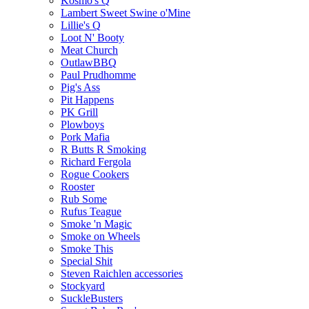
Kosmo's Q
Lambert Sweet Swine o'Mine
Lillie's Q
Loot N' Booty
Meat Church
OutlawBBQ
Paul Prudhomme
Pig's Ass
Pit Happens
PK Grill
Plowboys
Pork Mafia
R Butts R Smoking
Richard Fergola
Rogue Cookers
Rooster
Rub Some
Rufus Teague
Smoke 'n Magic
Smoke on Wheels
Smoke This
Special Shit
Steven Raichlen accessories
Stockyard
SuckleBusters