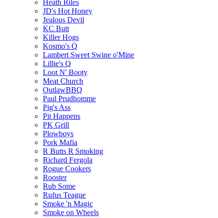
Heath Riles
JD's Hot Honey
Jealous Devil
KC Butt
Killer Hogs
Kosmo's Q
Lambert Sweet Swine o'Mine
Lillie's Q
Loot N' Booty
Meat Church
OutlawBBQ
Paul Prudhomme
Pig's Ass
Pit Happens
PK Grill
Plowboys
Pork Mafia
R Butts R Smoking
Richard Fergola
Rogue Cookers
Rooster
Rub Some
Rufus Teague
Smoke 'n Magic
Smoke on Wheels