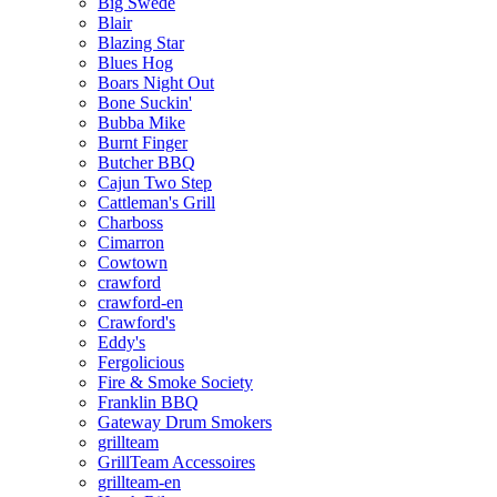
Big Swede
Blair
Blazing Star
Blues Hog
Boars Night Out
Bone Suckin'
Bubba Mike
Burnt Finger
Butcher BBQ
Cajun Two Step
Cattleman's Grill
Charboss
Cimarron
Cowtown
crawford
crawford-en
Crawford's
Eddy's
Fergolicious
Fire & Smoke Society
Franklin BBQ
Gateway Drum Smokers
grillteam
GrillTeam Accessoires
grillteam-en