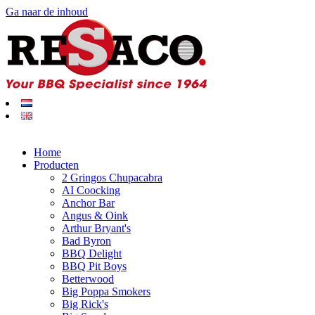
Ga naar de inhoud
Home
Producten
2 Gringos Chupacabra
AI Coocking
Anchor Bar
Angus & Oink
Arthur Bryant's
Bad Byron
BBQ Delight
BBQ Pit Boys
Betterwood
Big Poppa Smokers
Big Rick's