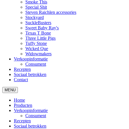
Smoke This
Special Shit
Steven Raichlen accessories
Stockyard
SuckleBusters
Sweet Baby Ray's
Texas T Bone
Three Little Pigs
Tuffy Stone
Wicked Que
Widowmakers
Verkoopinformatie
Consument
Recepten
Sociaal betrokken
Contact
MENU
Home
Producten
Verkoopinformatie
Consument
Recepten
Sociaal betrokken