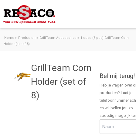
Ga naar de inhoud
Home
»
Producten
»
GrillTeam Accessoires
»
1 case (6 pcs) GrillTeam Corn
Holder (set of 8)
GrillTeam Corn
Bel mij terug!
Holder (set of
Heb je vragen over 
8)
producten? Laat je
telefoonnummer ach
en wij bellen jou zo
spoedig mogelijk ter
Naam
(Vereist)