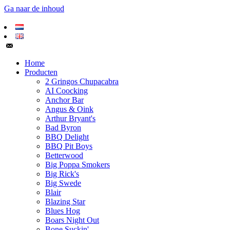
Ga naar de inhoud
Home
Producten
2 Gringos Chupacabra
AI Coocking
Anchor Bar
Angus & Oink
Arthur Bryant's
Bad Byron
BBQ Delight
BBQ Pit Boys
Betterwood
Big Poppa Smokers
Big Rick's
Big Swede
Blair
Blazing Star
Blues Hog
Boars Night Out
Bone Suckin'