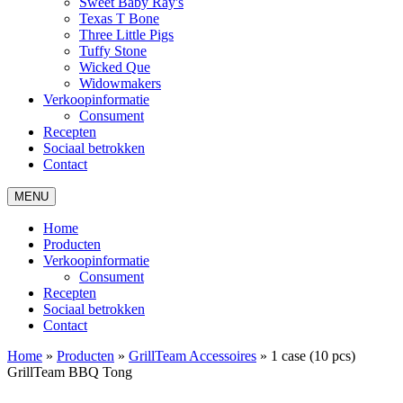
Sweet Baby Ray's
Texas T Bone
Three Little Pigs
Tuffy Stone
Wicked Que
Widowmakers
Verkoopinformatie
Consument
Recepten
Sociaal betrokken
Contact
MENU
Home
Producten
Verkoopinformatie
Consument
Recepten
Sociaal betrokken
Contact
Home
»
Producten
»
GrillTeam Accessoires
»
1 case (10 pcs)
GrillTeam BBQ Tong