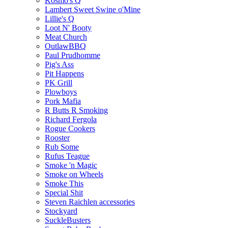
Kosmo's Q
Lambert Sweet Swine o'Mine
Lillie's Q
Loot N' Booty
Meat Church
OutlawBBQ
Paul Prudhomme
Pig's Ass
Pit Happens
PK Grill
Plowboys
Pork Mafia
R Butts R Smoking
Richard Fergola
Rogue Cookers
Rooster
Rub Some
Rufus Teague
Smoke 'n Magic
Smoke on Wheels
Smoke This
Special Shit
Steven Raichlen accessories
Stockyard
SuckleBusters