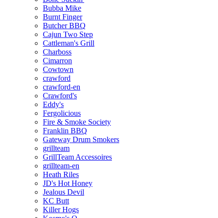
Bubba Mike
Burnt Finger
Butcher BBQ
Cajun Two Step
Cattleman's Grill
Charboss
Cimarron
Cowtown
crawford
crawford-en
Crawford's
Eddy's
Fergolicious
Fire & Smoke Society
Franklin BBQ
Gateway Drum Smokers
grillteam
GrillTeam Accessoires
grillteam-en
Heath Riles
JD's Hot Honey
Jealous Devil
KC Butt
Killer Hogs