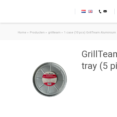
Ga naar de inhoud
Home
»
Producten
»
grillteam
»
1 case (10 pcs) GrillTeam Aluminium F
GrillTea
tray (5 