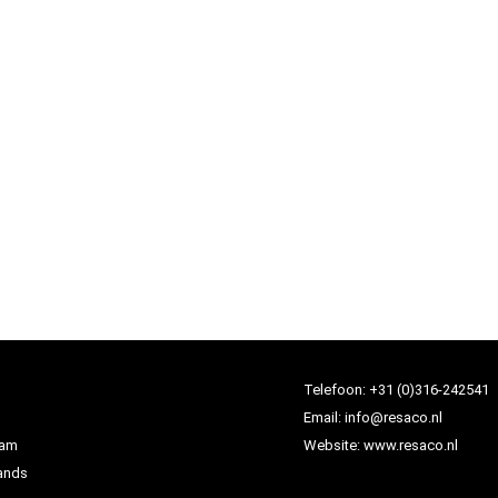
Telefoon:
+31 (0)316-242541
Email:
info@resaco.nl
dam
Website:
www.resaco.nl
ands