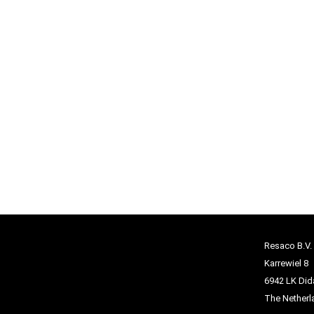
Resaco B.V.
Karrewiel 8
6942 LK Di
The Netherl